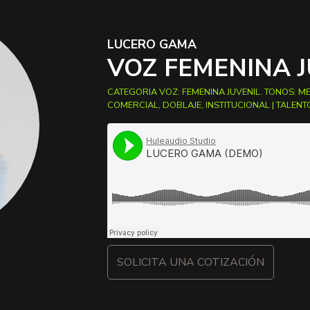
LUCERO GAMA
VOZ
FEMENINA J
CATEGORIA VOZ:
FEMENINA JUVENIL
. TONOS:
M
COMERCIAL
,
DOBLAJE
,
INSTITUCIONAL
|
TALENT
SOLICITA UNA COTIZACIÓN